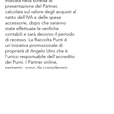
indicata nella scheda di
presentazione del Partner,
calcolata sul valore degli acquisti al
netto dell'IVA e delle spese
accessorie, dopo che saranno
state effettuate le verifiche
contabili e sarà decorso il periodo
di recesso. ​La Raccolta Punti è
un'iniziativa promozionale di
proprietà di Angelo Utro che è
l'unico responsabile dell'accredito
dei Punti. I Partner online,
pertanto, sono da considerarsi
totalmente indenni da qualsiasi
pregiudizio e da qualsiasi impegno
in merito.