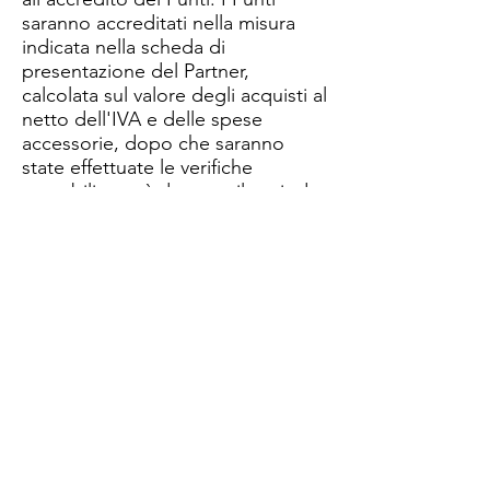
saranno accreditati nella misura
indicata nella scheda di
presentazione del Partner,
calcolata sul valore degli acquisti al
netto dell'IVA e delle spese
accessorie, dopo che saranno
state effettuate le verifiche
contabili e sarà decorso il periodo
di recesso. ​La Raccolta Punti è
un'iniziativa promozionale di
proprietà di Angelo Utro che è
l'unico responsabile dell'accredito
dei Punti. I Partner online,
pertanto, sono da considerarsi
totalmente indenni da qualsiasi
pregiudizio e da qualsiasi impegno
in merito.