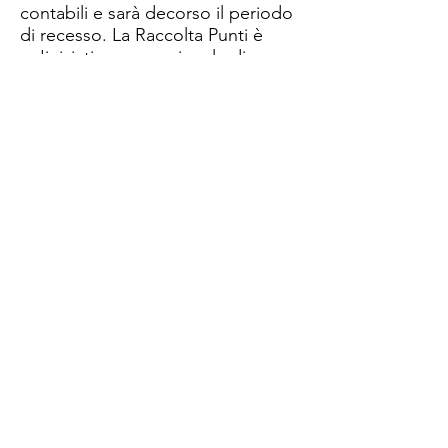
contabili e sarà decorso il periodo
di recesso. ​La Raccolta Punti è
un'iniziativa promozionale di
proprietà di Angelo Utro che è
l'unico responsabile dell'accredito
dei Punti. I Partner online,
pertanto, sono da considerarsi
totalmente indenni da qualsiasi
pregiudizio e da qualsiasi impegno
in merito.
Acquisti Premiati
Via Monte Napoleone 8
20121 Milano