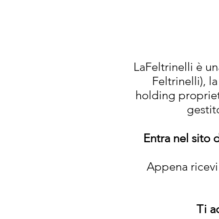
LaFeltrinelli è u
Feltrinelli), 
holding proprieta
gestit
Entra nel sito 
Appena ricevi 
Ti a