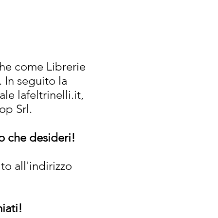
nche come Librerie
. In seguito la
 lafeltrinelli.it,
op Srl.
lo che desideri!
o all'indirizzo
iati!