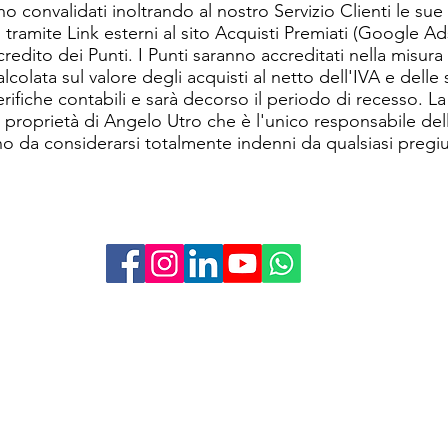
o convalidati inoltrando al nostro Servizio Clienti le sue
o tramite Link esterni al sito Acquisti Premiati (Google 
ccredito dei Punti. I Punti saranno accreditati nella misura
lcolata sul valore degli acquisti al netto dell'IVA e del
erifiche contabili e sarà decorso il periodo di recesso. ​L
 proprietà di Angelo Utro che è l'unico responsabile dell
no da considerarsi totalmente indenni da qualsiasi pregiu
Acquisti Premiati
Via Monte Napoleone 8
20121 Milano
Informativa sulla Privacy