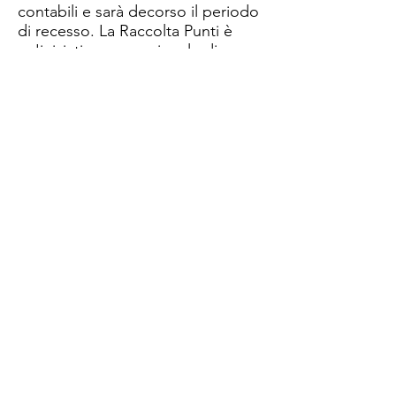
contabili e sarà decorso il periodo
di recesso. ​La Raccolta Punti è
un'iniziativa promozionale di
proprietà di Angelo Utro che è
l'unico responsabile dell'accredito
dei Punti. I Partner online,
pertanto, sono da considerarsi
totalmente indenni da qualsiasi
pregiudizio e da qualsiasi impegno
in merito.
Acquisti Premiati
Via Monte Napoleone 8
20121 Milano