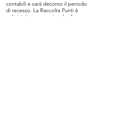
contabili e sarà decorso il periodo
di recesso. ​La Raccolta Punti è
un'iniziativa promozionale di
proprietà di Angelo Utro che è
l'unico responsabile dell'accredito
dei Punti. I Partner online,
pertanto, sono da considerarsi
totalmente indenni da qualsiasi
pregiudizio e da qualsiasi impegno
in merito.
Acquisti Premiati
Via Monte Napoleone 8
20121 Milano