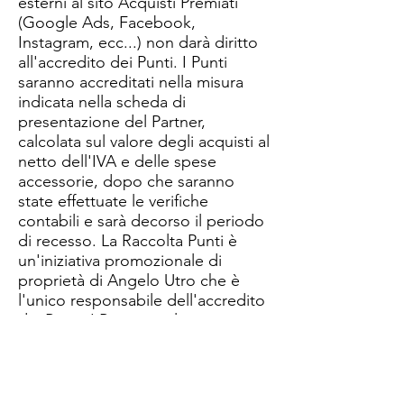
esterni al sito Acquisti Premiati
(Google Ads, Facebook,
Instagram, ecc...) non darà diritto
all'accredito dei Punti. I Punti
saranno accreditati nella misura
indicata nella scheda di
presentazione del Partner,
calcolata sul valore degli acquisti al
netto dell'IVA e delle spese
accessorie, dopo che saranno
state effettuate le verifiche
contabili e sarà decorso il periodo
di recesso. ​La Raccolta Punti è
un'iniziativa promozionale di
proprietà di Angelo Utro che è
l'unico responsabile dell'accredito
dei Punti. I Partner online,
pertanto, sono da considerarsi
totalmente indenni da qualsiasi
pregiudizio e da qualsiasi impegno
in merito.