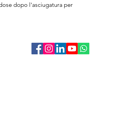
dose dopo l'asciugatura per
Acquisti Premiati
Via Monte Napoleone 8
20121 Milano
Informativa sulla Privacy
© 2006 - 2026 by
Angelo Utro
Partita IVA: 07307400825
REA: MI-2764924