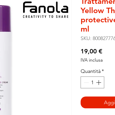
Trattame
Yellow T
protectiv
ml
SKU: 80082777
Pre
19,00 €
IVA inclusa
Quantità
*
Aggiu