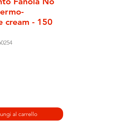
nto Fanola No
hermo-
e cream - 150
60254
zzo
ngi al carrello