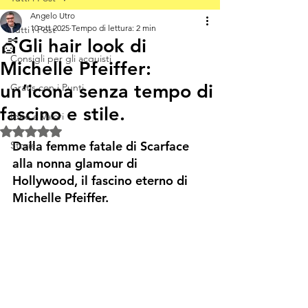
Angelo Utro
10 ott 2025
Tempo di lettura: 2 min
Tutti i Post
💇Gli hair look di
Consigli per gli acquisti
Michelle Pfeiffer:
un’icona senza tempo di
Gratis con i Punti
fascino e stile.
Idee e Valori
Valutazione NaN stelle su 5.
Dalla femme fatale di Scarface 
Storie
alla nonna glamour di 
Hollywood, il fascino eterno di 
Michelle Pfeiffer.