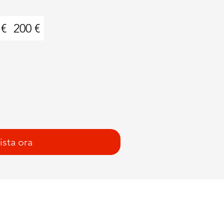
 €
200 €
sta ora