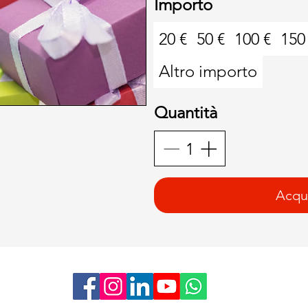
Importo
20 €
50 €
100 €
150
Altro importo
Quantità
Acqui