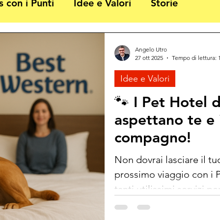
s con i Punti
Idee e Valori
Storie
Angelo Utro
27 ott 2025
Tempo di lettura: 
Idee e Valori
🐾 I Pet Hotel 
aspettano te e 
compagno!
Non dovrai lasciare il tu
prossimo viaggio con i 
tanti utilissimi servizi p