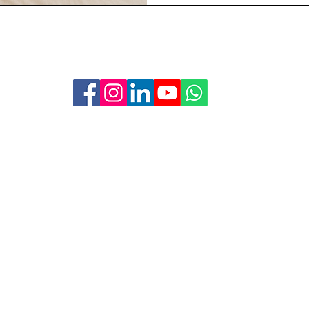
Acquisti Premiati
Via Monte Napoleone 8
20121 Milano
Informativa sulla Privacy
© 2006 - 2026 by
Angelo Utro
Partita IVA: 07307400825
REA: MI-2764924
Tutti i diritti riservati.