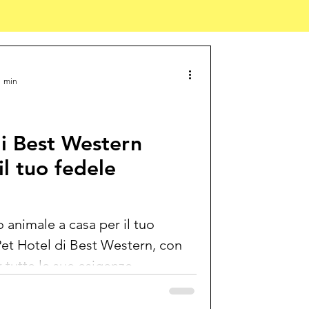
1 min
di Best Western
il tuo fedele
o animale a casa per il tuo
Pet Hotel di Best Western, con
er tutte le sue esigenze.