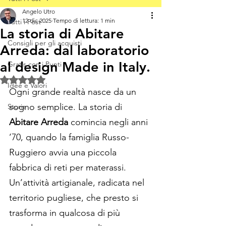
Angelo Utro
12 dic 2025
Tempo di lettura: 1 min
Tutti i Post
La storia di Abitare
Consigli per gli acquisti
Arreda: dal laboratorio
al design Made in Italy.
Gratis con i Punti
Valutazione NaN stelle su 5.
Idee e Valori
Ogni grande realtà nasce da un 
sogno semplice. La storia di 
Storie
Abitare Arreda
 comincia negli anni 
’70, quando la famiglia Russo-
Ruggiero avvia una piccola 
fabbrica di reti per materassi. 
Un’attività artigianale, radicata nel 
territorio pugliese, che presto si 
trasforma in qualcosa di più 