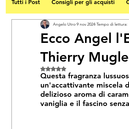
Tutti i Post
Consigli per gli acquisti
G
Angelo Utro
9 nov 2024
Tempo di lettura:
Ecco Angel l'
Thierry Mugle
Valutazione NaN stelle su 5.
Questa fragranza lussuos
un'accattivante miscela di 
delizioso aroma di carame
vaniglia e il fascino sen