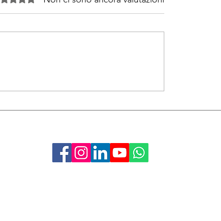
alutazione 0 stelle su 5.
Acquisti Premiati
Via Monte Napoleone 8
20121 Milano