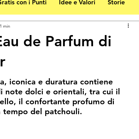
ratis con i Punti
Idee e Valori
Storie
 1 min
Eau de Parfum di
r
a, iconica e duratura contiene 
note dolci e orientali, tra cui il 
llo, il confortante profumo di 
za tempo del patchouli.